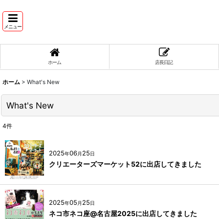
メニュー
ホーム
店長日記
ホーム
>
What's New
What's New
4
件
2025
06
25
年
月
日
クリエーターズマーケット52に出店してきました
2025
05
25
年
月
日
ネコ市ネコ座@名古屋2025に出店してきました