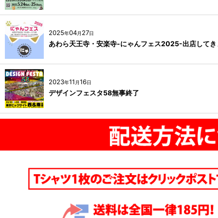
2025
04
27
年
月
日
あわら天王寺・安楽寺-にゃんフェス2025-出店して
2023
11
16
年
月
日
デザインフェスタ58無事終了