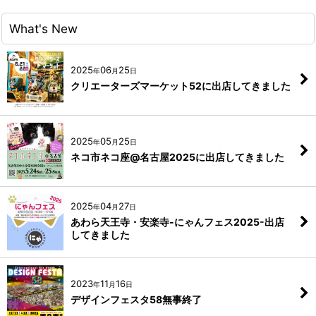
What's New
2025
06
25
年
月
日
クリエーターズマーケット52に出店してきました
2025
05
25
年
月
日
ネコ市ネコ座@名古屋2025に出店してきました
2025
04
27
年
月
日
あわら天王寺・安楽寺-にゃんフェス2025-出店
してきました
2023
11
16
年
月
日
デザインフェスタ58無事終了