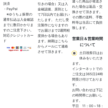
違った商品が発送さ
決済
引きの場合）又は入
れた場合は返品・交
・PayPal
金確認後、原則とし
換させて頂きます。
※ゆうちょ振替の
て7日以内でお届けい
その際の送料、手数
通常払込は入金確認
たします。 ただし受
料等は当店にて負担
までに数日かかりま
注製作になりますの
致します。
すのご注意下さい。
でお届けまで2週間程
対応クレジットカー
度掛かる場合もあり
営業日＆営業時間
ド
ます。納期はこちら
について
からメールにて連絡
させて頂きます。
土日祝祭日はお
休みをいただき
ます。
インターネットでの
ご注文は365日24時
間受け付けておりま
す。
お問い合わせは下記
の時間帯にお願いし
ます。
平日 11：00～18：