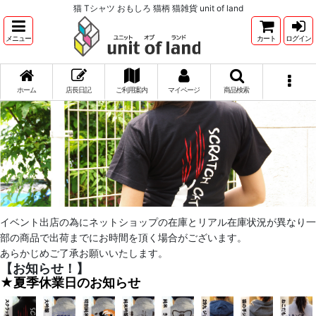
猫 Tシャツ おもしろ 猫柄 猫雑貨 unit of land
メニュー
カート
ログイン
ホーム
店長日記
ご利用案内
マイページ
商品検索
イベント出店の為にネットショップの在庫とリアル在庫状況が異なり一
部の商品で出荷までにお時間を頂く場合がございます。
あらかじめご了承お願いいたします。
【お知らせ！】
★夏季休業日のお知らせ