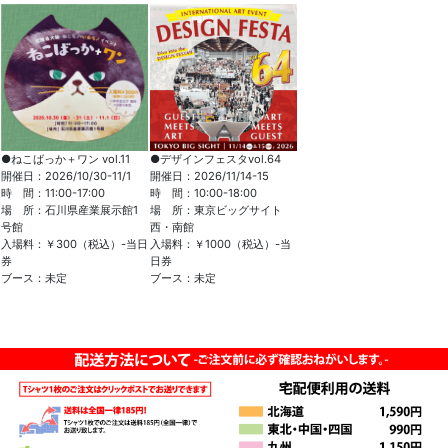
●ねこばっか＋ワン vol.11
●デザインフェスタvol.64
開催日：2026/10/30-11/1
開催日：2026/11/14-15
時 間：11:00-17:00
時 間：10:00-18:00
場 所：石川県産業展示館1
場 所：東京ビッグサイト
号館
西・南館
入場料：￥300（税込）-当日
入場料：￥1000（税込）-当
券
日券
ブース：未定
ブース：未定