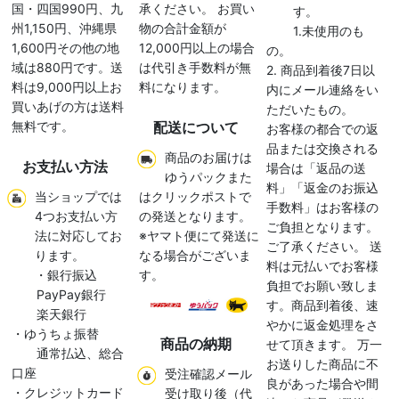
国・四国990円、九
承ください。 お買い
す。
州1,150円、沖縄県
物の合計金額が
1.未使用のも
1,600円その他の地
12,000円以上の場合
の。
域は880円です。送
は代引き手数料が無
2. 商品到着後7日以
料は9,000円以上お
料になります。
内にメール連絡をい
買いあげの方は送料
ただいたもの。
無料です。
配送について
お客様の都合での返
品または交換される
商品のお届けは
お支払い方法
場合は「返品の送
ゆうパックまた
料」「返金のお振込
当ショップでは
はクリックポストで
手数料」はお客様の
4つお支払い方
の発送となります。
ご負担となります。
法に対応してお
※ヤマト便にて発送に
ご了承ください。 送
ります。
なる場合がございま
料は元払いでお客様
・銀行振込
す。
負担でお願い致しま
PayPay銀行
す。商品到着後、速
楽天銀行
やかに返金処理をさ
・ゆうちょ振替
商品の納期
せて頂きます。 万一
通常払込、総合
お送りした商品に不
口座
受注確認メール
良があった場合や間
・クレジットカード
受け取り後（代