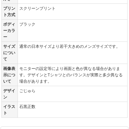
プリン
スクリーンプリント
ト方式
ボディ
ブラック
ーカラ
ー
サイズ
通常の日本サイズより若干大きめのメンズサイズです。
につい
て
画像表
モニターの設定等により画面と色が異なる場合がありま
示につ
す。デザインとTシャツとのバランスが実際と多少異なる
いて
場合があります。
デザイ
ごじゅら
ン
イラス
石黒正数
ト