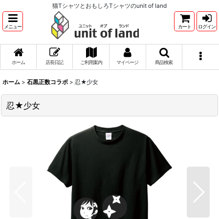
猫TシャツとおもしろTシャツのunit of land
メニュー
カート
ログイン
ホーム
店長日記
ご利用案内
マイページ
商品検索
ホーム
>
石黒正数コラボ
>
忍★少女
忍★少女