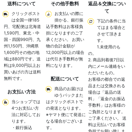
送料について
その他手数料
返品＆交換につい
て
クリックポスト
お支払いの際に
は全国一律185
掛かる、銀行振
下記の条件に当
円、宅配便は北海道
込手数料はお客様負
てはまる場合と
1,590円、東北・中
担になりますのご了
させて頂きま
国・四国990円、九
承ください。 お買い
す。
州1,150円、沖縄県
物の合計金額が
1.未使用のも
1,600円その他の地
12,000円以上の場合
の。
域は880円です。送
は代引き手数料が無
2. 商品到着後7日以
料は9,000円以上お
料になります。
内にメール連絡をい
買いあげの方は送料
ただいたもの。
無料です。
配送について
お客様の都合での返
品または交換される
商品のお届けは
お支払い方法
場合は「返品の送
ゆうパックまた
料」「返金のお振込
当ショップでは
はクリックポストで
手数料」はお客様の
4つお支払い方
の発送となります。
ご負担となります。
法に対応してお
※ヤマト便にて発送に
ご了承ください。 送
ります。
なる場合がございま
料は元払いでお客様
・銀行振込
す。
負担でお願い致しま