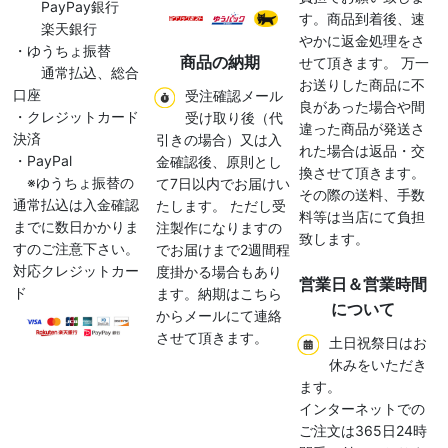
PayPay銀行
す。商品到着後、速
楽天銀行
やかに返金処理をさ
・ゆうちょ振替
商品の納期
せて頂きます。 万一
通常払込、総合
お送りした商品に不
口座
受注確認メール
良があった場合や間
・クレジットカード
受け取り後（代
違った商品が発送さ
決済
引きの場合）又は入
れた場合は返品・交
・PayPal
金確認後、原則とし
換させて頂きます。
※ゆうちょ振替の
て7日以内でお届けい
その際の送料、手数
通常払込は入金確認
たします。 ただし受
料等は当店にて負担
までに数日かかりま
注製作になりますの
致します。
すのご注意下さい。
でお届けまで2週間程
対応クレジットカー
度掛かる場合もあり
営業日＆営業時間
ド
ます。納期はこちら
について
からメールにて連絡
させて頂きます。
土日祝祭日はお
休みをいただき
ます。
インターネットでの
ご注文は365日24時