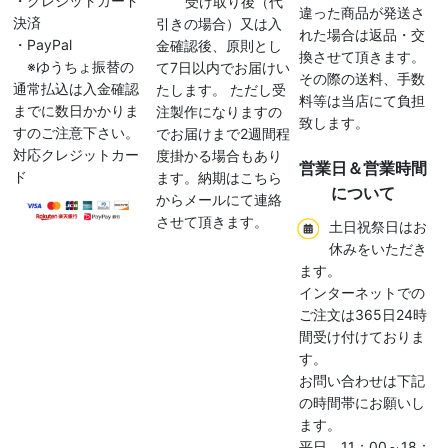
・クレジットカード
受け取り後（代
違った商品が発送さ
決済
引きの場合）又は入
れた場合は返品・交
・PayPal
金確認後、原則とし
換させて頂きます。
※ゆうちょ振替の
て7日以内でお届けい
その際の送料、手数
通常払込は入金確認
たします。 ただし受
料等は当店にて負担
までに数日かかりま
注製作になりますの
致します。
すのご注意下さい。
でお届けまで2週間程
対応クレジットカー
度掛かる場合もあり
営業日＆営業時間
ド
ます。納期はこちら
について
からメールにて連絡
させて頂きます。
土日祝祭日はお
休みをいただき
ます。
インターネットでの
ご注文は365日24時
間受け付けておりま
す。
お問い合わせは下記
の時間帯にお願いし
ます。
平日 11：00～18：