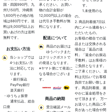
国・四国990円、九
承ください。 お買い
す。
州1,150円、沖縄県
物の合計金額が
1.未使用のも
1,600円その他の地
12,000円以上の場合
の。
域は880円です。送
は代引き手数料が無
2. 商品到着後7日以
料は9,000円以上お
料になります。
内にメール連絡をい
買いあげの方は送料
ただいたもの。
無料です。
配送について
お客様の都合での返
品または交換される
商品のお届けは
お支払い方法
場合は「返品の送
ゆうパックまた
料」「返金のお振込
当ショップでは
はクリックポストで
手数料」はお客様の
4つお支払い方
の発送となります。
ご負担となります。
法に対応してお
※ヤマト便にて発送に
ご了承ください。 送
ります。
なる場合がございま
料は元払いでお客様
・銀行振込
す。
負担でお願い致しま
PayPay銀行
す。商品到着後、速
楽天銀行
やかに返金処理をさ
・ゆうちょ振替
商品の納期
せて頂きます。 万一
通常払込、総合
お送りした商品に不
口座
受注確認メール
良があった場合や間