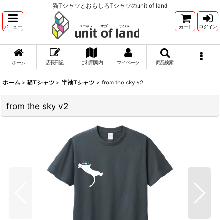
猫TシャツとおもしろTシャツのunit of land
メニュー
カート
ログイン
ホーム
店長日記
ご利用案内
マイページ
商品検索
ホーム
>
猫Tシャツ
>
半袖Tシャツ
>
from the sky v2
from the sky v2