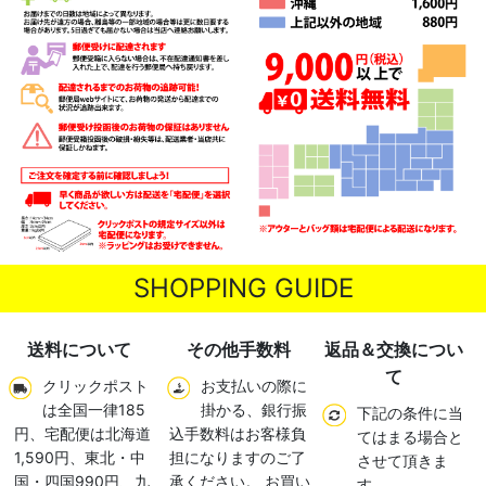
SHOPPING GUIDE
送料について
その他手数料
返品＆交換につい
て
クリックポスト
お支払いの際に
は全国一律185
掛かる、銀行振
下記の条件に当
円、宅配便は北海道
込手数料はお客様負
てはまる場合と
1,590円、東北・中
担になりますのご了
させて頂きま
国・四国990円、九
承ください。 お買い
す。