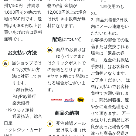
州1,150円、沖縄県
物の合計金額が
1.未使用のも
1,600円その他の地
12,000円以上の場合
の。
域は880円です。送
は代引き手数料が無
2. 商品到着後7日以
料は9,000円以上お
料になります。
内にメール連絡をい
買いあげの方は送料
ただいたもの。
無料です。
配送について
お客様の都合での返
品または交換される
商品のお届けは
お支払い方法
場合は「返品の送
ゆうパックまた
料」「返金のお振込
当ショップでは
はクリックポストで
手数料」はお客様の
4つお支払い方
の発送となります。
ご負担となります。
法に対応してお
※ヤマト便にて発送に
ご了承ください。 送
ります。
なる場合がございま
料は元払いでお客様
・銀行振込
す。
負担でお願い致しま
PayPay銀行
す。商品到着後、速
楽天銀行
やかに返金処理をさ
・ゆうちょ振替
商品の納期
せて頂きます。 万一
通常払込、総合
お送りした商品に不
口座
受注確認メール
良があった場合や間
・クレジットカード
受け取り後（代
違った商品が発送さ