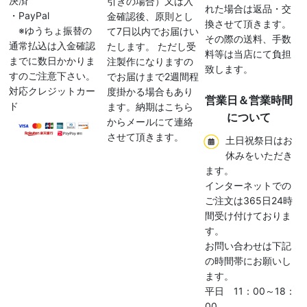
決済
引きの場合）又は入
れた場合は返品・交
・PayPal
金確認後、原則とし
換させて頂きます。
※ゆうちょ振替の
て7日以内でお届けい
その際の送料、手数
通常払込は入金確認
たします。 ただし受
料等は当店にて負担
までに数日かかりま
注製作になりますの
致します。
すのご注意下さい。
でお届けまで2週間程
対応クレジットカー
度掛かる場合もあり
営業日＆営業時間
ド
ます。納期はこちら
について
からメールにて連絡
させて頂きます。
土日祝祭日はお
休みをいただき
ます。
インターネットでの
ご注文は365日24時
間受け付けておりま
す。
お問い合わせは下記
の時間帯にお願いし
ます。
平日 11：00～18：
00