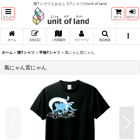
猫TシャツとおもしろTシャツのunit of land
メニュー
カート
ログイン
ホーム
店長日記
ご利用案内
マイページ
商品検索
ホーム
>
猫Tシャツ
>
半袖Tシャツ
>
風にゃん雷にゃん
風にゃん雷にゃん