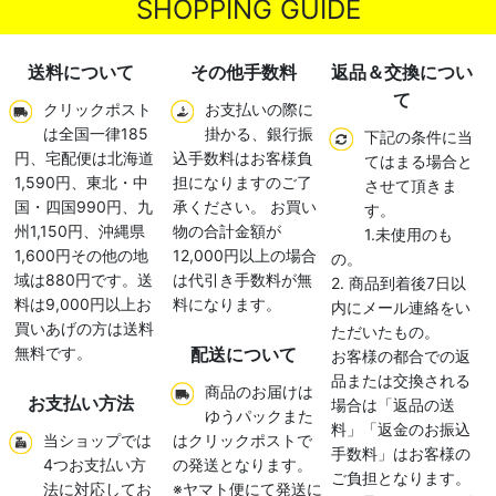
SHOPPING GUIDE
送料について
その他手数料
返品＆交換につい
て
クリックポスト
お支払いの際に
は全国一律185
掛かる、銀行振
下記の条件に当
円、宅配便は北海道
込手数料はお客様負
てはまる場合と
1,590円、東北・中
担になりますのご了
させて頂きま
国・四国990円、九
承ください。 お買い
す。
州1,150円、沖縄県
物の合計金額が
1.未使用のも
1,600円その他の地
12,000円以上の場合
の。
域は880円です。送
は代引き手数料が無
2. 商品到着後7日以
料は9,000円以上お
料になります。
内にメール連絡をい
買いあげの方は送料
ただいたもの。
無料です。
配送について
お客様の都合での返
品または交換される
商品のお届けは
お支払い方法
場合は「返品の送
ゆうパックまた
料」「返金のお振込
当ショップでは
はクリックポストで
手数料」はお客様の
4つお支払い方
の発送となります。
ご負担となります。
法に対応してお
※ヤマト便にて発送に