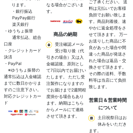
ご了承ください。 送
ります。
なる場合がございま
料は元払いでお客様
・銀行振込
す。
負担でお願い致しま
PayPay銀行
す。商品到着後、速
楽天銀行
やかに返金処理をさ
・ゆうちょ振替
商品の納期
せて頂きます。 万一
通常払込、総合
お送りした商品に不
口座
受注確認メール
良があった場合や間
・クレジットカード
受け取り後（代
違った商品が発送さ
決済
引きの場合）又は入
れた場合は返品・交
・PayPal
金確認後、原則とし
換させて頂きます。
※ゆうちょ振替の
て7日以内でお届けい
その際の送料、手数
通常払込は入金確認
たします。 ただし受
料等は当店にて負担
までに数日かかりま
注製作になりますの
致します。
すのご注意下さい。
でお届けまで2週間程
対応クレジットカー
度掛かる場合もあり
営業日＆営業時間
ド
ます。納期はこちら
について
からメールにて連絡
させて頂きます。
土日祝祭日はお
休みをいただき
ます。