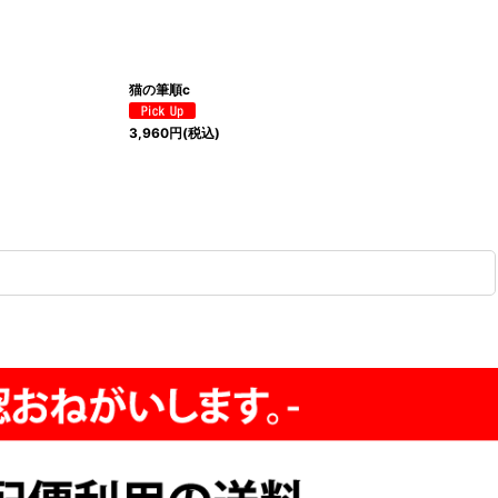
猫の筆順c
3,960
円
(税込)