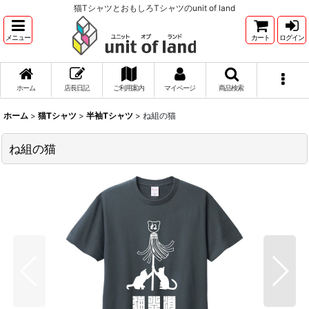
猫TシャツとおもしろTシャツのunit of land
メニュー
カート
ログイン
ホーム
店長日記
ご利用案内
マイページ
商品検索
ホーム
>
猫Tシャツ
>
半袖Tシャツ
>
ね組の猫
ね組の猫