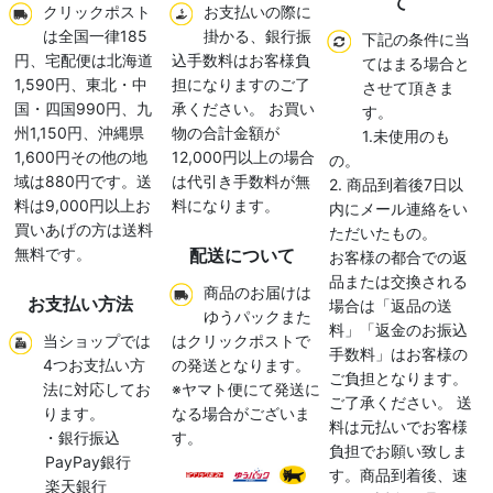
て
クリックポスト
お支払いの際に
は全国一律185
掛かる、銀行振
下記の条件に当
円、宅配便は北海道
込手数料はお客様負
てはまる場合と
1,590円、東北・中
担になりますのご了
させて頂きま
国・四国990円、九
承ください。 お買い
す。
州1,150円、沖縄県
物の合計金額が
1.未使用のも
1,600円その他の地
12,000円以上の場合
の。
域は880円です。送
は代引き手数料が無
2. 商品到着後7日以
料は9,000円以上お
料になります。
内にメール連絡をい
買いあげの方は送料
ただいたもの。
無料です。
配送について
お客様の都合での返
品または交換される
商品のお届けは
お支払い方法
場合は「返品の送
ゆうパックまた
料」「返金のお振込
当ショップでは
はクリックポストで
手数料」はお客様の
4つお支払い方
の発送となります。
ご負担となります。
法に対応してお
※ヤマト便にて発送に
ご了承ください。 送
ります。
なる場合がございま
料は元払いでお客様
・銀行振込
す。
負担でお願い致しま
PayPay銀行
す。商品到着後、速
楽天銀行