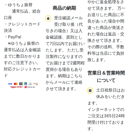
やかに返金処理をさ
・ゆうちょ振替
商品の納期
せて頂きます。 万一
通常払込、総合
お送りした商品に不
口座
受注確認メール
良があった場合や間
・クレジットカード
受け取り後（代
違った商品が発送さ
決済
引きの場合）又は入
れた場合は返品・交
・PayPal
金確認後、原則とし
換させて頂きます。
※ゆうちょ振替の
て7日以内でお届けい
その際の送料、手数
通常払込は入金確認
たします。 ただし受
料等は当店にて負担
までに数日かかりま
注製作になりますの
致します。
すのご注意下さい。
でお届けまで2週間程
対応クレジットカー
度掛かる場合もあり
営業日＆営業時間
ド
ます。納期はこちら
について
からメールにて連絡
させて頂きます。
土日祝祭日はお
休みをいただき
ます。
インターネットでの
ご注文は365日24時
間受け付けておりま
す。