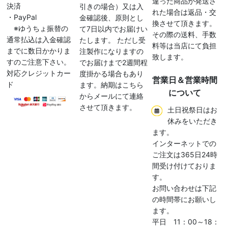
違った商品が発送さ
決済
引きの場合）又は入
れた場合は返品・交
・PayPal
金確認後、原則とし
換させて頂きます。
※ゆうちょ振替の
て7日以内でお届けい
その際の送料、手数
通常払込は入金確認
たします。 ただし受
料等は当店にて負担
までに数日かかりま
注製作になりますの
致します。
すのご注意下さい。
でお届けまで2週間程
対応クレジットカー
度掛かる場合もあり
営業日＆営業時間
ド
ます。納期はこちら
について
からメールにて連絡
させて頂きます。
土日祝祭日はお
休みをいただき
ます。
インターネットでの
ご注文は365日24時
間受け付けておりま
す。
お問い合わせは下記
の時間帯にお願いし
ます。
平日 11：00～18：