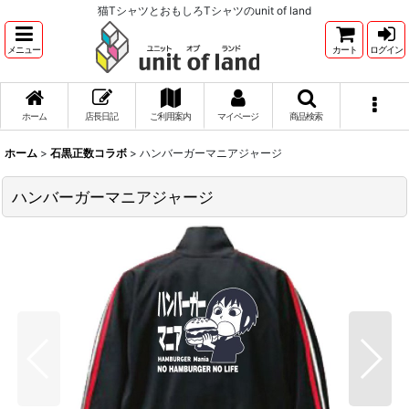
猫TシャツとおもしろTシャツのunit of land
メニュー
カート
ログイン
ホーム
店長日記
ご利用案内
マイページ
商品検索
ホーム
>
石黒正数コラボ
>
ハンバーガーマニアジャージ
ハンバーガーマニアジャージ