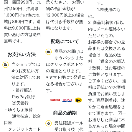
国・四国990円、九
承ください。 お買い
す。
州1,150円、沖縄県
物の合計金額が
1.未使用のも
1,600円その他の地
12,000円以上の場合
の。
域は880円です。送
は代引き手数料が無
2. 商品到着後7日以
料は9,000円以上お
料になります。
内にメール連絡をい
買いあげの方は送料
ただいたもの。
無料です。
配送について
お客様の都合での返
品または交換される
商品のお届けは
お支払い方法
場合は「返品の送
ゆうパックまた
料」「返金のお振込
当ショップでは
はクリックポストで
手数料」はお客様の
4つお支払い方
の発送となります。
ご負担となります。
法に対応してお
※ヤマト便にて発送に
ご了承ください。 送
ります。
なる場合がございま
料は元払いでお客様
・銀行振込
す。
負担でお願い致しま
PayPay銀行
す。商品到着後、速
楽天銀行
やかに返金処理をさ
・ゆうちょ振替
商品の納期
せて頂きます。 万一
通常払込、総合
お送りした商品に不
口座
受注確認メール
良があった場合や間
・クレジットカード
受け取り後（代