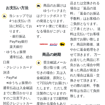
品または交換される
商品のお届けは
お支払い方法
場合は「返品の送
ゆうパックまた
料」「返金のお振込
当ショップでは
はクリックポストで
手数料」はお客様の
4つお支払い方
の発送となります。
ご負担となります。
法に対応してお
※ヤマト便にて発送に
ご了承ください。 送
ります。
なる場合がございま
料は元払いでお客様
・銀行振込
す。
負担でお願い致しま
PayPay銀行
す。商品到着後、速
楽天銀行
やかに返金処理をさ
・ゆうちょ振替
商品の納期
せて頂きます。 万一
通常払込、総合
お送りした商品に不
口座
受注確認メール
良があった場合や間
・クレジットカード
受け取り後（代
違った商品が発送さ
決済
引きの場合）又は入
れた場合は返品・交
・PayPal
金確認後、原則とし
換させて頂きます。
※ゆうちょ振替の
て7日以内でお届けい
その際の送料、手数
通常払込は入金確認
たします。 ただし受
料等は当店にて負担
までに数日かかりま
注製作になりますの
致します。
すのご注意下さい。
でお届けまで2週間程
対応クレジットカー
度掛かる場合もあり