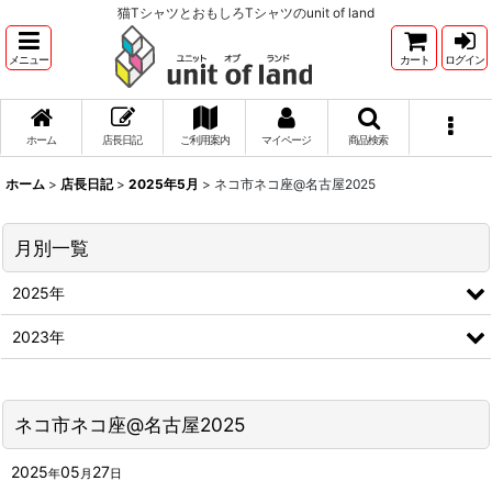
猫TシャツとおもしろTシャツのunit of land
メニュー
カート
ログイン
ホーム
店長日記
ご利用案内
マイページ
商品検索
ホーム
>
店長日記
>
2025年5月
>
ネコ市ネコ座@名古屋2025
月別一覧
2025年
2023年
ネコ市ネコ座@名古屋2025
2025
05
27
年
月
日