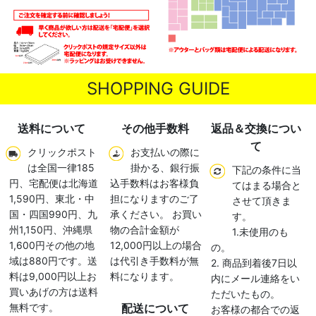
SHOPPING GUIDE
送料について
その他手数料
返品＆交換につい
て
クリックポスト
お支払いの際に
は全国一律185
掛かる、銀行振
下記の条件に当
円、宅配便は北海道
込手数料はお客様負
てはまる場合と
1,590円、東北・中
担になりますのご了
させて頂きま
国・四国990円、九
承ください。 お買い
す。
州1,150円、沖縄県
物の合計金額が
1.未使用のも
1,600円その他の地
12,000円以上の場合
の。
域は880円です。送
は代引き手数料が無
2. 商品到着後7日以
料は9,000円以上お
料になります。
内にメール連絡をい
買いあげの方は送料
ただいたもの。
無料です。
配送について
お客様の都合での返