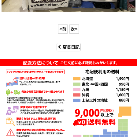
«
前
次
»
店長日記