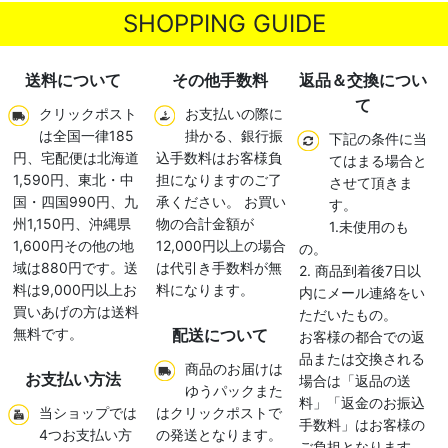
SHOPPING GUIDE
送料について
その他手数料
返品＆交換につい
て
クリックポスト
お支払いの際に
は全国一律185
掛かる、銀行振
下記の条件に当
円、宅配便は北海道
込手数料はお客様負
てはまる場合と
1,590円、東北・中
担になりますのご了
させて頂きま
国・四国990円、九
承ください。 お買い
す。
州1,150円、沖縄県
物の合計金額が
1.未使用のも
1,600円その他の地
12,000円以上の場合
の。
域は880円です。送
は代引き手数料が無
2. 商品到着後7日以
料は9,000円以上お
料になります。
内にメール連絡をい
買いあげの方は送料
ただいたもの。
無料です。
配送について
お客様の都合での返
品または交換される
商品のお届けは
お支払い方法
場合は「返品の送
ゆうパックまた
料」「返金のお振込
当ショップでは
はクリックポストで
手数料」はお客様の
4つお支払い方
の発送となります。
ご負担となります。