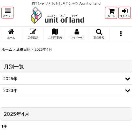
猫TシャツとおもしろTシャツのunit of land
メニュー
カート
ログイン
ホーム
店長日記
ご利用案内
マイページ
商品検索
ホーム
>
店長日記
>
2025年4月
月別一覧
2025年
2023年
2025年4月
1
件