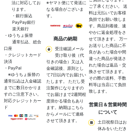
法に対応してお
※ヤマト便にて発送に
ご了承ください。 送
ります。
なる場合がございま
料は元払いでお客様
・銀行振込
す。
負担でお願い致しま
PayPay銀行
す。商品到着後、速
楽天銀行
やかに返金処理をさ
・ゆうちょ振替
商品の納期
せて頂きます。 万一
通常払込、総合
お送りした商品に不
口座
受注確認メール
良があった場合や間
・クレジットカード
受け取り後（代
違った商品が発送さ
決済
引きの場合）又は入
れた場合は返品・交
・PayPal
金確認後、原則とし
換させて頂きます。
※ゆうちょ振替の
て7日以内でお届けい
その際の送料、手数
通常払込は入金確認
たします。 ただし受
料等は当店にて負担
までに数日かかりま
注製作になりますの
致します。
すのご注意下さい。
でお届けまで2週間程
対応クレジットカー
度掛かる場合もあり
営業日＆営業時間
ド
ます。納期はこちら
について
からメールにて連絡
させて頂きます。
土日祝祭日はお
休みをいただき