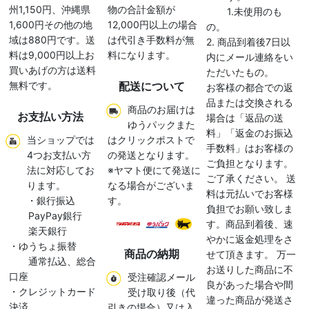
州1,150円、沖縄県
物の合計金額が
1.未使用のも
1,600円その他の地
12,000円以上の場合
の。
域は880円です。送
は代引き手数料が無
2. 商品到着後7日以
料は9,000円以上お
料になります。
内にメール連絡をい
買いあげの方は送料
ただいたもの。
無料です。
配送について
お客様の都合での返
品または交換される
商品のお届けは
お支払い方法
場合は「返品の送
ゆうパックまた
料」「返金のお振込
当ショップでは
はクリックポストで
手数料」はお客様の
4つお支払い方
の発送となります。
ご負担となります。
法に対応してお
※ヤマト便にて発送に
ご了承ください。 送
ります。
なる場合がございま
料は元払いでお客様
・銀行振込
す。
負担でお願い致しま
PayPay銀行
す。商品到着後、速
楽天銀行
やかに返金処理をさ
・ゆうちょ振替
商品の納期
せて頂きます。 万一
通常払込、総合
お送りした商品に不
口座
受注確認メール
良があった場合や間
・クレジットカード
受け取り後（代
違った商品が発送さ
決済
引きの場合）又は入