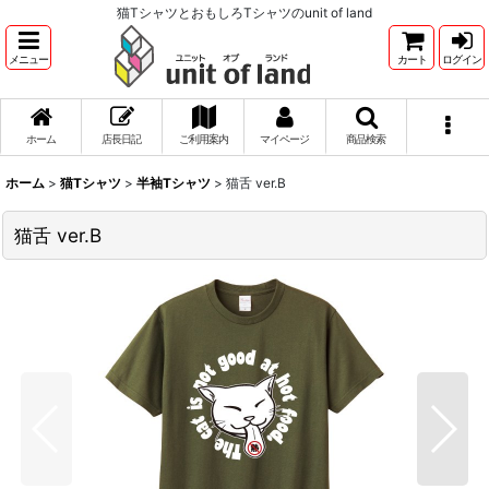
猫TシャツとおもしろTシャツのunit of land
メニュー
カート
ログイン
ホーム
店長日記
ご利用案内
マイページ
商品検索
ホーム
>
猫Tシャツ
>
半袖Tシャツ
>
猫舌 ver.B
猫舌 ver.B