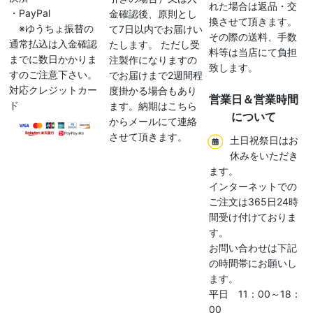
れた場合は返品・交
・PayPal
金確認後、原則とし
換させて頂きます。
※ゆうちょ振替の
て7日以内でお届けい
その際の送料、手数
通常払込は入金確認
たします。 ただし受
料等は当店にて負担
までに数日かかりま
注製作になりますの
致します。
すのご注意下さい。
でお届けまで2週間程
対応クレジットカー
度掛かる場合もあり
営業日＆営業時間
ド
ます。納期はこちら
について
からメールにて連絡
させて頂きます。
土日祝祭日はお
休みをいただき
ます。
インターネットでの
ご注文は365日24時
間受け付けておりま
す。
お問い合わせは下記
の時間帯にお願いし
ます。
平日 11：00～18：
00