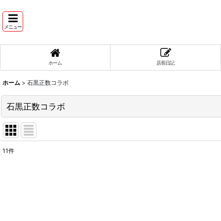
メニュー
ホーム
店長日記
ホーム
>
石黒正数コラボ
石黒正数コラボ
11
件
表示数
:
並び順
: