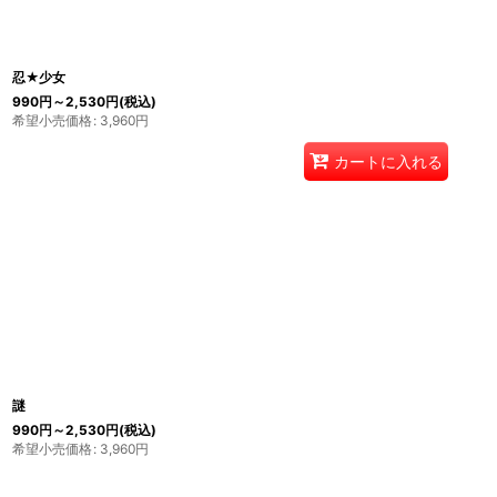
忍★少女
990
円
～2,530
円
(税込)
希望小売価格
:
3,960
円
カートに入れる
謎
990
円
～2,530
円
(税込)
希望小売価格
:
3,960
円