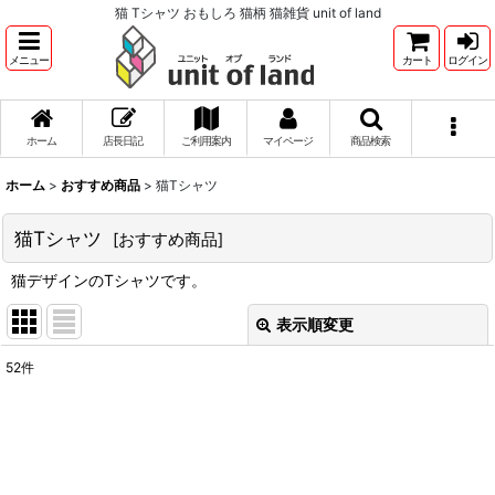
猫 Tシャツ おもしろ 猫柄 猫雑貨 unit of land
メニュー
カート
ログイン
ホーム
店長日記
ご利用案内
マイページ
商品検索
ホーム
>
おすすめ商品
>
猫Tシャツ
猫Tシャツ
[
おすすめ商品
]
猫デザインのTシャツです。
表示順変更
閉じる
52
件
サブカテゴリ
:
表示数
: