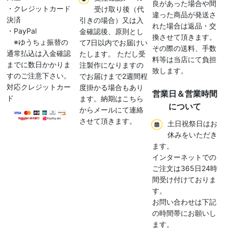
良があった場合や間
・クレジットカード
受け取り後（代
違った商品が発送さ
決済
引きの場合）又は入
れた場合は返品・交
・PayPal
金確認後、原則とし
換させて頂きます。
※ゆうちょ振替の
て7日以内でお届けい
その際の送料、手数
通常払込は入金確認
たします。 ただし受
料等は当店にて負担
までに数日かかりま
注製作になりますの
致します。
すのご注意下さい。
でお届けまで2週間程
対応クレジットカー
度掛かる場合もあり
営業日＆営業時間
ド
ます。納期はこちら
について
からメールにて連絡
させて頂きます。
土日祝祭日はお
休みをいただき
ます。
インターネットでの
ご注文は365日24時
間受け付けておりま
す。
お問い合わせは下記
の時間帯にお願いし
ます。