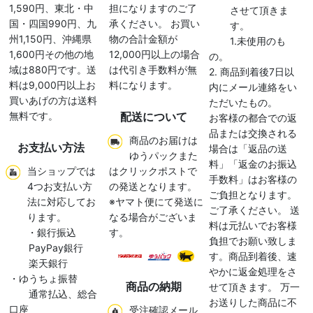
1,590円、東北・中
担になりますのご了
させて頂きま
国・四国990円、九
承ください。 お買い
す。
州1,150円、沖縄県
物の合計金額が
1.未使用のも
1,600円その他の地
12,000円以上の場合
の。
域は880円です。送
は代引き手数料が無
2. 商品到着後7日以
料は9,000円以上お
料になります。
内にメール連絡をい
買いあげの方は送料
ただいたもの。
無料です。
配送について
お客様の都合での返
品または交換される
商品のお届けは
お支払い方法
場合は「返品の送
ゆうパックまた
料」「返金のお振込
当ショップでは
はクリックポストで
手数料」はお客様の
4つお支払い方
の発送となります。
ご負担となります。
法に対応してお
※ヤマト便にて発送に
ご了承ください。 送
ります。
なる場合がございま
料は元払いでお客様
・銀行振込
す。
負担でお願い致しま
PayPay銀行
す。商品到着後、速
楽天銀行
やかに返金処理をさ
・ゆうちょ振替
商品の納期
せて頂きます。 万一
通常払込、総合
お送りした商品に不
口座
受注確認メール